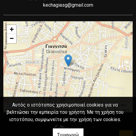
kechagiasg@gmail.com
+
−
Αυτός ο ιστότοπος χρησιμοποιεί cookies για να
Leaflet
| Tiles © Esri — Source: Esri, DeLorme, NAVTEQ, USGS, Intermap, iPC,
NRCAN, Esri Japan, METI, Esri China (Hong Kong), Esri (Thailand), TomTom, 2012
βελτιώσει την εμπειρία του χρήστη. Με τη χρήση του
ιστοτόπου, συμφωνείτε με την χρήση των cookies.
Συμφωνώ